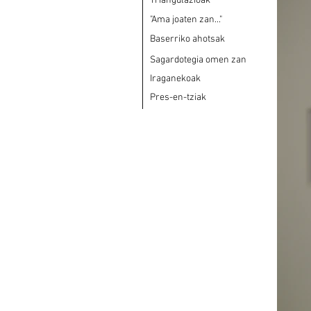
Triangulazioak
"Ama joaten zan..."
Baserriko ahotsak
Sagardotegia omen zan
Iraganekoak
Pres-en-tziak