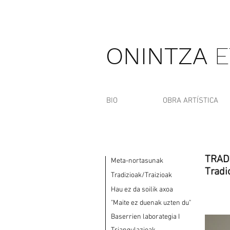
ONINTZA
E
BIO
OBRA ARTÍSTICA
TRADI
Meta-nortasunak
Tradi
Tradizioak/Traizioak
Hau ez da soilik axoa
"Maite ez duenak uzten du"
Baserrien laborategia I